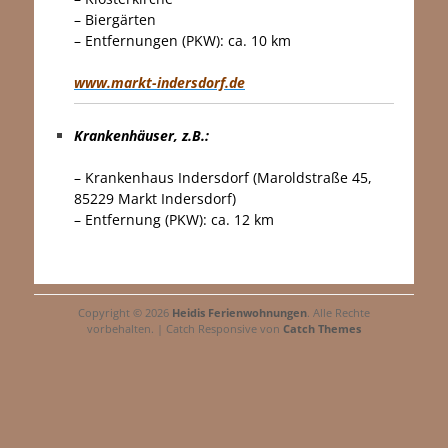
– Biergärten
– Entfernungen (PKW): ca. 10 km
…
www.markt-indersdorf.de
Krankenhäuser, z.B.:
…
– Krankenhaus Indersdorf (Maroldstraße 45,
85229 Markt Indersdorf)
– Entfernung (PKW): ca. 12 km
Copyright © 2026
Heidis Ferienwohnungen
. Alle Rechte
vorbehalten. | Catch Responsive von
Catch Themes