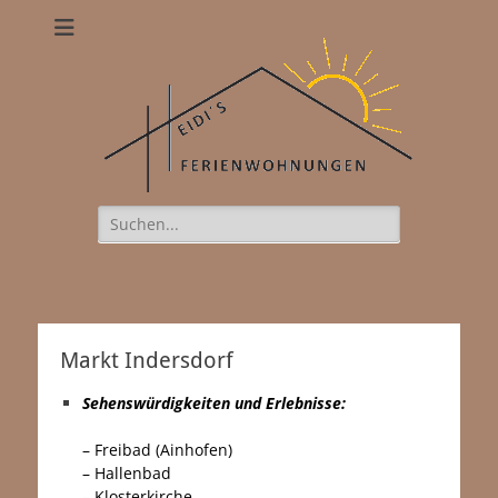
Heidis
Ferienwohnungen
Suchen
nach:
naughty babe in underware with
toy.
https://xxxvideostv.net
www.sexex.pro
women in
stockings share a guy on sofa.
want2jerk.com
Markt Indersdorf
Sehenswürdigkeiten und Erlebnisse:
…
–
Freibad (Ainhofen)
– Hallenbad
– Klosterkirche