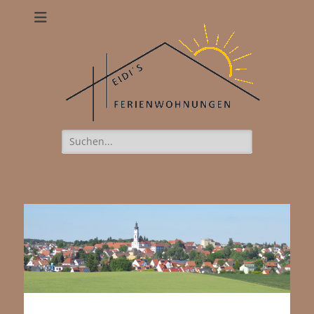
Heidis
Ferienwohnungen
Suchen
nach:
naughty babe in underware with
toy.
https://xxxvideostv.net
www.sexex.pro
women in
stockings share a guy on sofa.
want2jerk.com