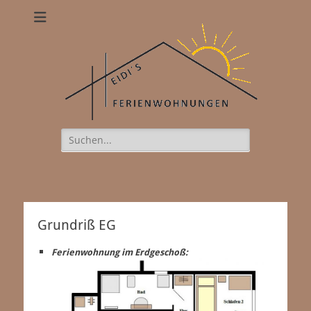
Heidis
Ferienwohnungen
Suchen
nach:
naughty babe in underware with
toy.
https://xxxvideostv.net
www.sexex.pro
women in
stockings share a guy on sofa.
want2jerk.com
Grundriß EG
Ferienwohnung im Erdgeschoß: