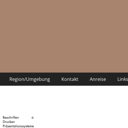
nungen
deostv.net
www.sexex.pro
women in stockings share a guy o
Region/Umgebung
Kontakt
Anreise
Link