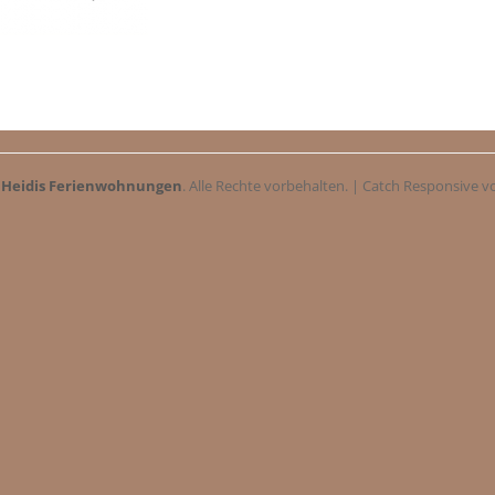
6
Heidis Ferienwohnungen
. Alle Rechte vorbehalten. | Catch Responsive 