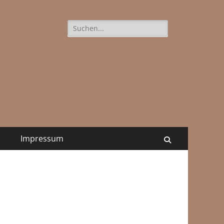
Suchen
nach:
n sofa.
want2jerk.com
s
Impressum
Suchen